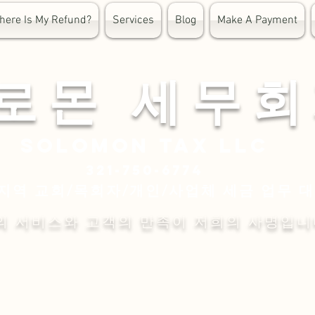
here Is My Refund?
Services
Blog
Make A Payment
 로 몬 세 무 회
Solomon
tax LLC
321-750-6774
지역 교회/목회자/개인/사업체 세금 업무 
의 서비스와 고객의 만족이 저희의 사명입니