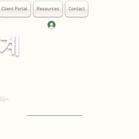
Client Portal
Resources
Contact
Log In
 계
대행
다-
Visit English Site