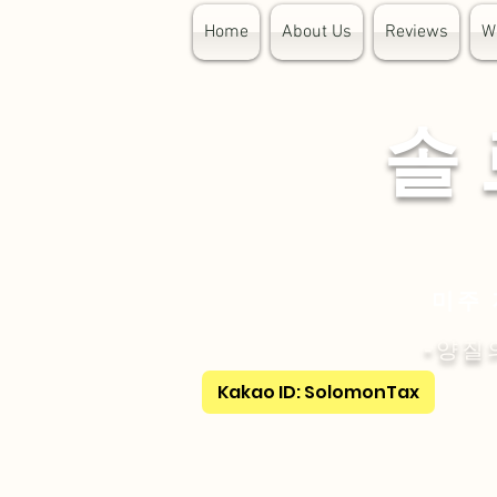
Home
About Us
Reviews
W
​솔
미주 
-양질
Kakao ID: SolomonTax