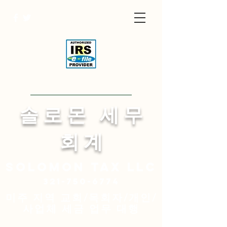
Visit English Site
​솔 로 몬 세 무
회 계
Solomon
tax LLC
321-750-6774
미주 지역 교회/목회자/개인/
사업체 세금 업무 대행