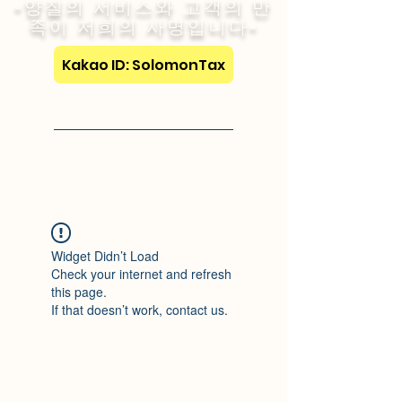
-양질의 서비스와 고객의 만
족이 저희의 사명입니다-
Kakao ID: SolomonTax
Visit English Site
Widget Didn’t Load
Check your internet and refresh
this page.
If that doesn’t work, contact us.